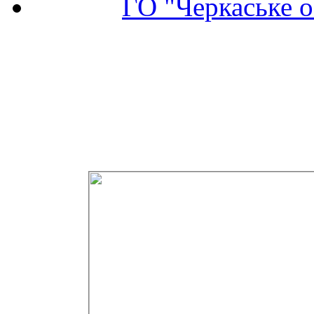
ГО "Черкаське о