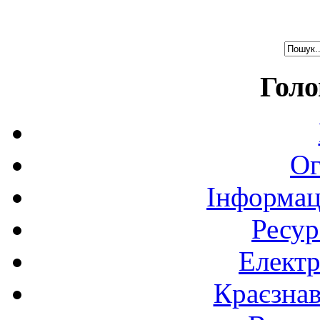
Голо
Ог
Інформац
Ресур
Електр
Краєзна