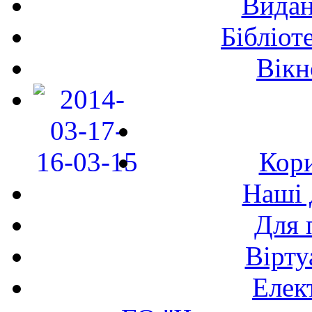
Видан
Бібліот
Вікн
Кори
Наші 
Для 
Вірту
Елек