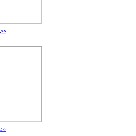
.>>
.>>