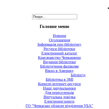
Головне меню
Новини
Оголошення
Інформація про бібліотеку
Ресурси бібліотеки
Електронний каталог
Краєзнавство Черкащини
Видання бібліотеки
Бібліотечним фахівцям
Вікно в Америку
Бібліогід
Бібліотека в ЗМІ
Корисні інтернет-ресурси
Наші дарувальники
Для переселенців
Віртуальна довідка
Електронні книги
ГО "Черкаське обласне відділення УБА"