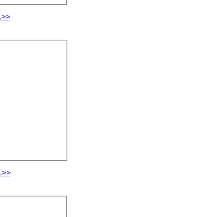
.>>
.>>