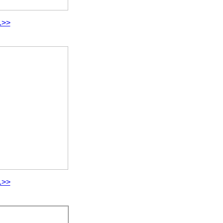
.>>
.>>