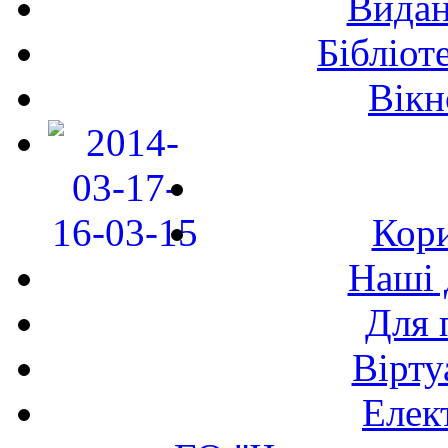
Видан
Бібліот
Вікн
Кори
Наші 
Для 
Вірту
Елек