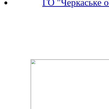
ГО "Черкаське о