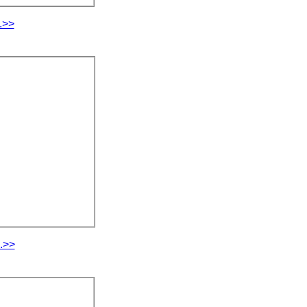
.>>
.>>