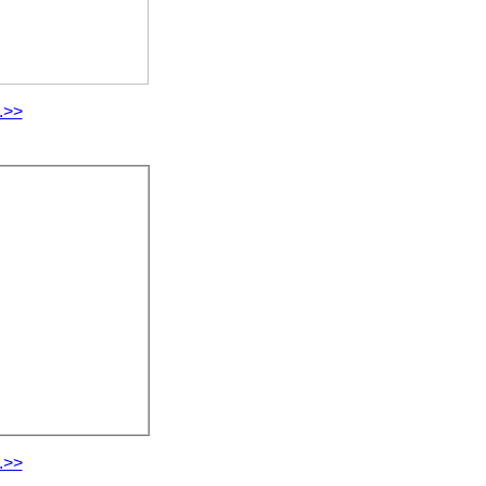
.>>
.>>