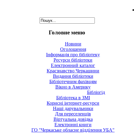
Головне меню
Новини
Оголошення
Інформація про бібліотеку
Ресурси бібліотеки
Електронний каталог
Краєзнавство Черкащини
Видання бібліотеки
Бібліотечним фахівцям
Вікно в Америку
Бібліогід
Бібліотека в ЗМІ
Корисні інтернет-ресурси
Наші дарувальники
Для переселенців
Віртуальна довідка
Електронні книги
ГО "Черкаське обласне відділення УБА"