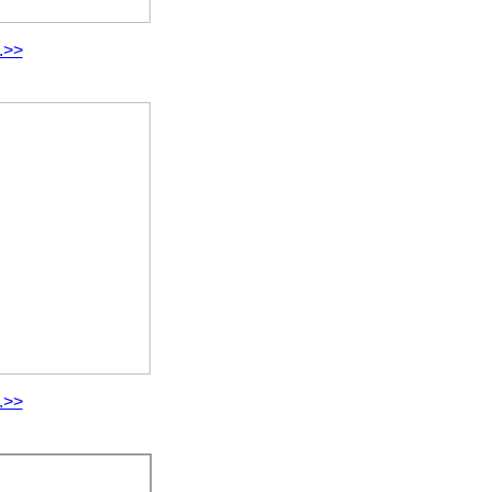
.>>
.>>