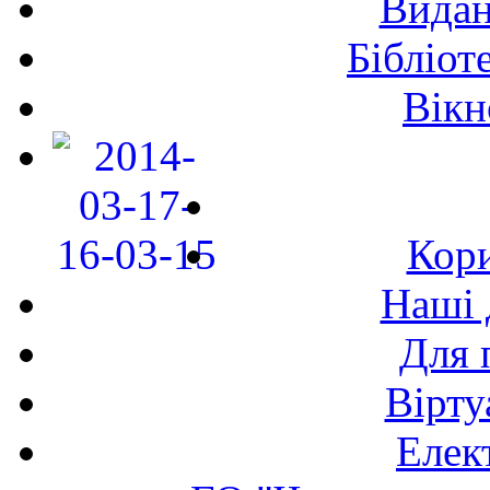
Видан
Бібліот
Вікн
Кори
Наші 
Для 
Вірту
Елек