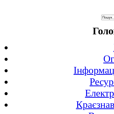
Голо
Ог
Інформац
Ресур
Електр
Краєзна