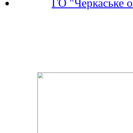
ГО "Черкаське о