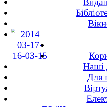
Видан
Бібліот
Вікн
Кори
Наші 
Для 
Вірту
Елек