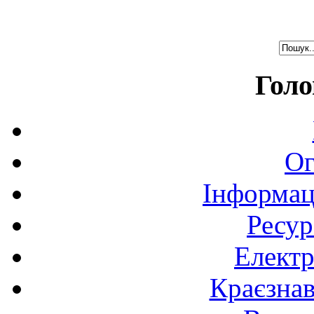
Голо
Ог
Інформац
Ресур
Електр
Краєзна