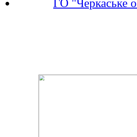
ГО "Черкаське о