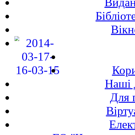
Видан
Бібліот
Вікн
Кори
Наші 
Для 
Вірту
Елек