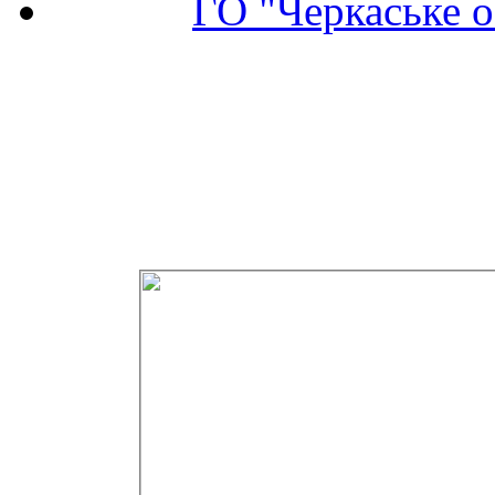
ГО "Черкаське о