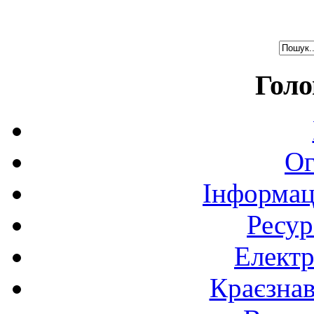
Голо
Ог
Інформац
Ресур
Електр
Краєзна