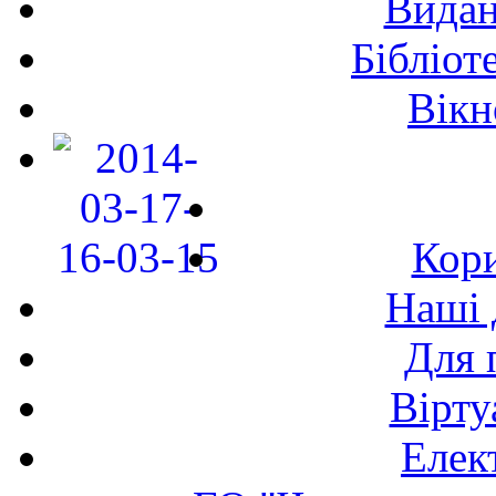
Видан
Бібліот
Вікн
Кори
Наші 
Для 
Вірту
Елек