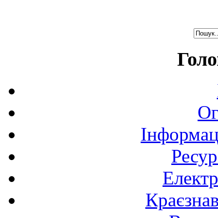
Голо
Ог
Інформац
Ресур
Електр
Краєзна