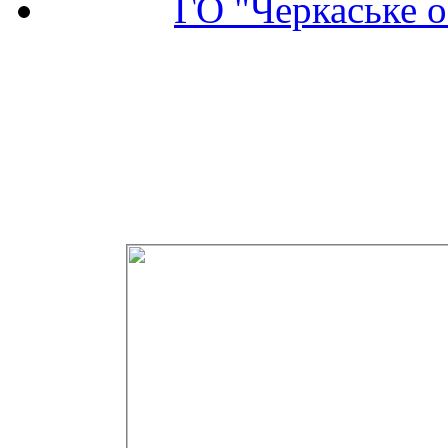
ГО "Черкаське о