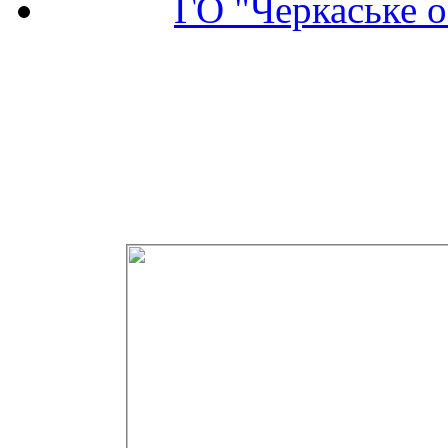
ГО "Черкаське о