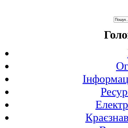
Голо
Ог
Інформац
Ресур
Електр
Краєзна