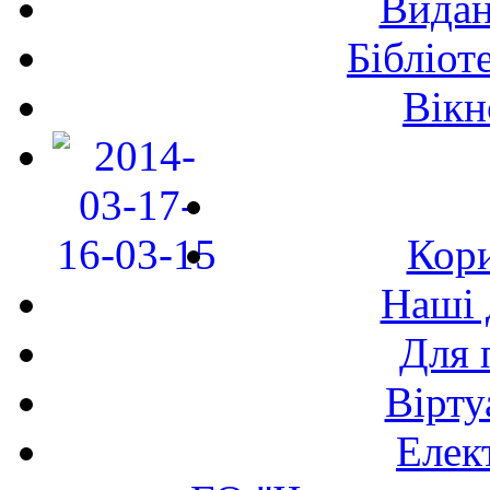
Видан
Бібліот
Вікн
Кори
Наші 
Для 
Вірту
Елек