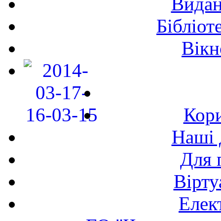
Видан
Бібліот
Вікн
Кори
Наші 
Для 
Вірту
Елек