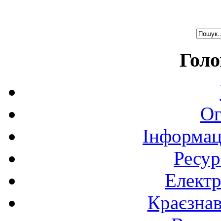
Голо
Ог
Інформац
Ресур
Електр
Краєзна