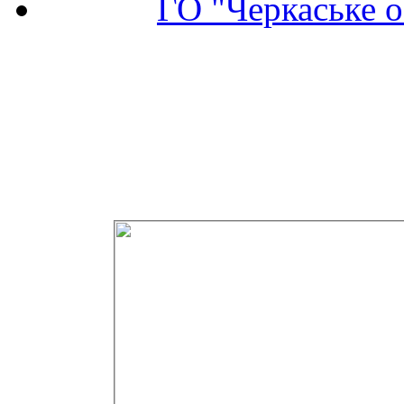
ГО "Черкаське о