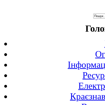
Голо
Ог
Інформац
Ресур
Електр
Краєзна