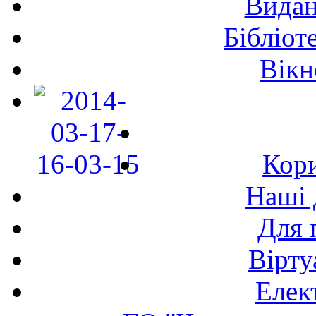
Видан
Бібліот
Вікн
Кори
Наші 
Для 
Вірту
Елек