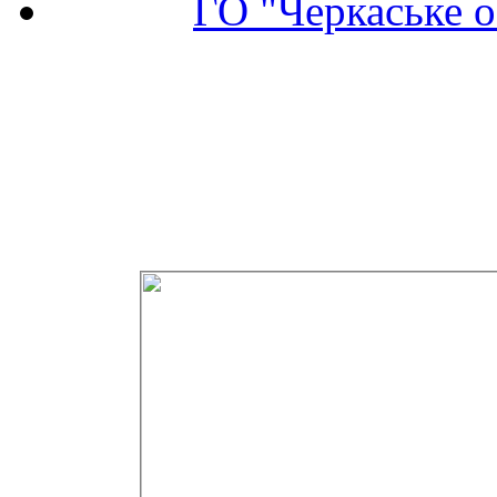
ГО "Черкаське о