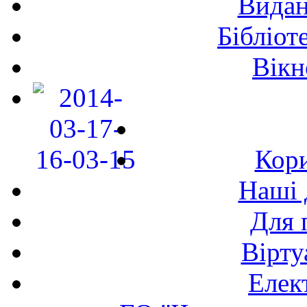
Видан
Бібліот
Вікн
Кори
Наші 
Для 
Вірту
Елек