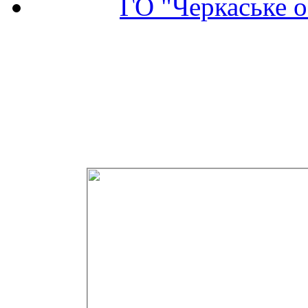
ГО "Черкаське о