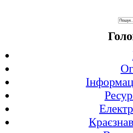
Голо
Ог
Інформац
Ресур
Електр
Краєзна