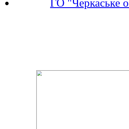
ГО "Черкаське о