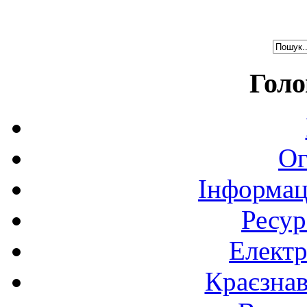
Голо
Ог
Інформац
Ресур
Електр
Краєзна