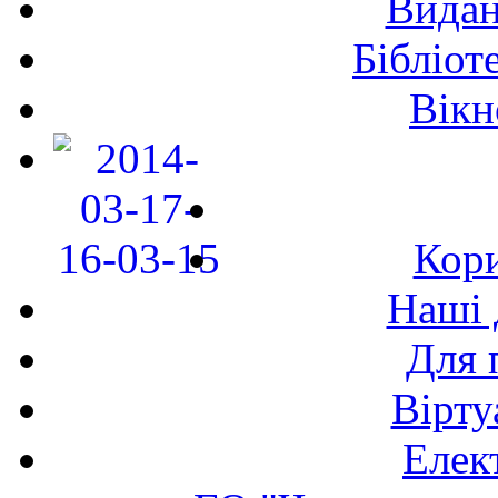
Видан
Бібліот
Вікн
Кори
Наші 
Для 
Вірту
Елек