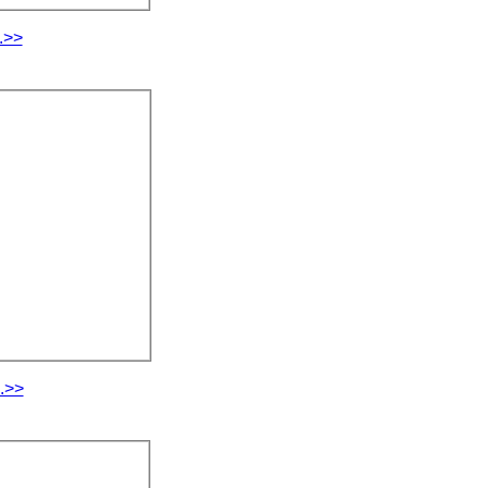
.>>
.>>