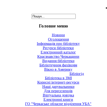
Головне меню
Новини
Оголошення
Інформація про бібліотеку
Ресурси бібліотеки
Електронний каталог
Краєзнавство Черкащини
Видання бібліотеки
Бібліотечним фахівцям
Вікно в Америку
Бібліогід
Бібліотека в ЗМІ
Корисні інтернет-ресурси
Наші дарувальники
Для переселенців
Віртуальна довідка
Електронні книги
ГО "Черкаське обласне відділення УБА"