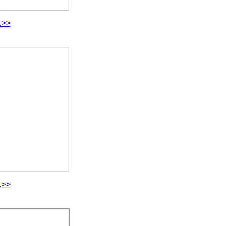
.>>
.>>