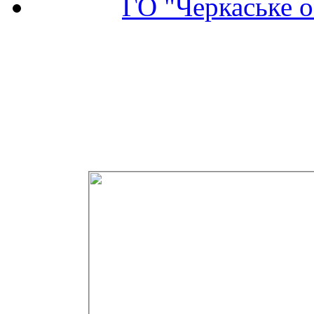
ГО "Черкаське о