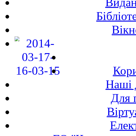
Видан
Бібліот
Вікн
Кори
Наші 
Для 
Вірту
Елек