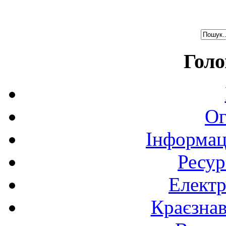
Голо
Ог
Інформац
Ресур
Електр
Краєзна