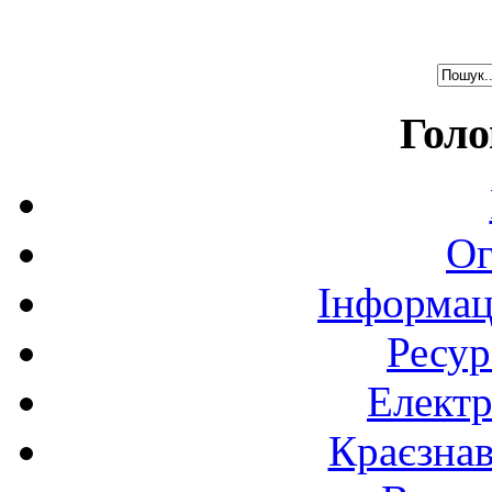
Голо
Ог
Інформац
Ресур
Електр
Краєзна