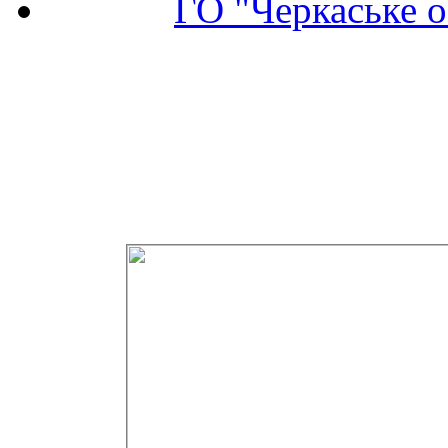
ГО "Черкаське о