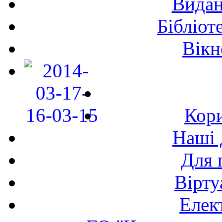
Видан
Бібліот
Вікн
Кори
Наші 
Для 
Вірту
Елек