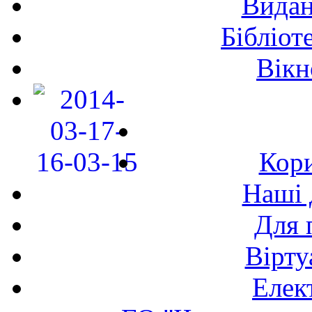
Видан
Бібліот
Вікн
Кори
Наші 
Для 
Вірту
Елек