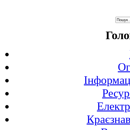
Голо
Ог
Інформац
Ресур
Електр
Краєзна