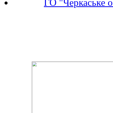
ГО "Черкаське о