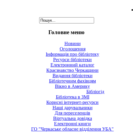
Головне меню
Новини
Оголошення
Інформація про бібліотеку
Ресурси бібліотеки
Електронний каталог
Краєзнавство Черкащини
Видання бібліотеки
Бібліотечним фахівцям
Вікно в Америку
Бібліогід
Бібліотека в ЗМІ
Корисні інтернет-ресурси
Наші дарувальники
Для переселенців
Віртуальна довідка
Електронні книги
ГО "Черкаське обласне відділення УБА"