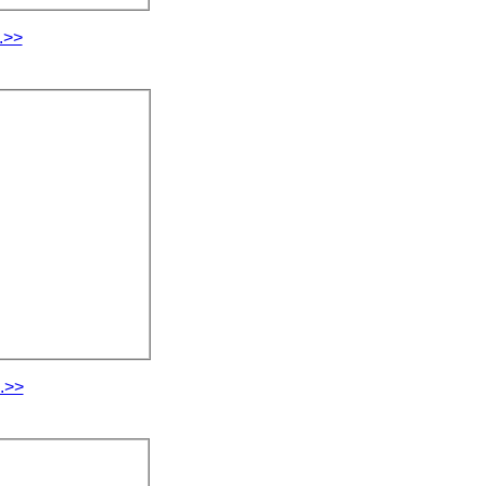
.>>
.>>