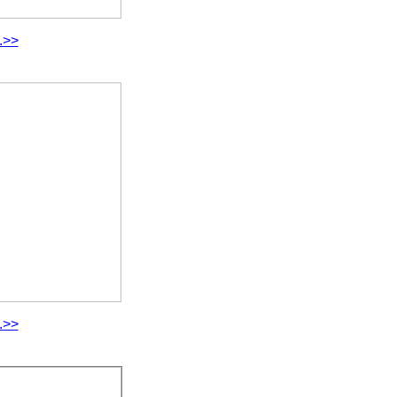
.>>
.>>