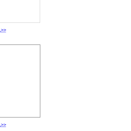
.>>
.>>