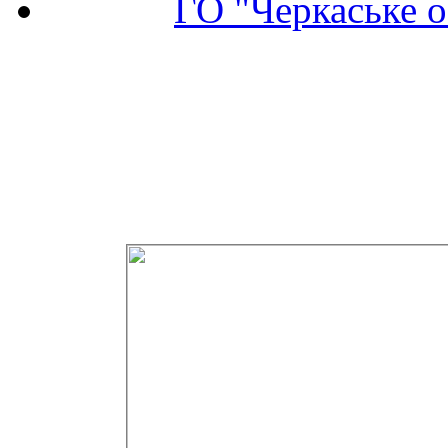
ГО "Черкаське о