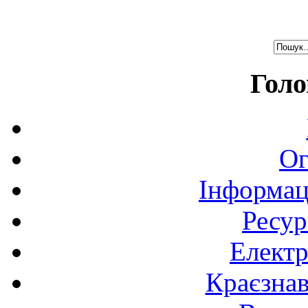
Голо
Ог
Інформац
Ресур
Електр
Краєзна