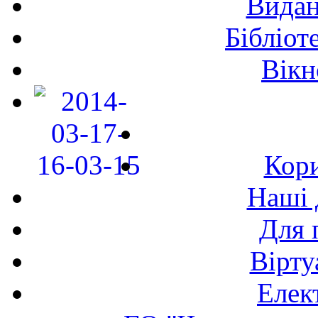
Видан
Бібліот
Вікн
Кори
Наші 
Для 
Вірту
Елек