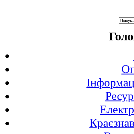
Голо
Ог
Інформац
Ресур
Електр
Краєзна