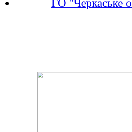
ГО "Черкаське о