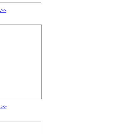
.>>
.>>