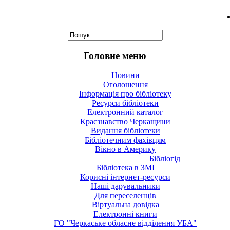
Головне меню
Новини
Оголошення
Інформація про бібліотеку
Ресурси бібліотеки
Електронний каталог
Краєзнавство Черкащини
Видання бібліотеки
Бібліотечним фахівцям
Вікно в Америку
Бібліогід
Бібліотека в ЗМІ
Корисні інтернет-ресурси
Наші дарувальники
Для переселенців
Віртуальна довідка
Електронні книги
ГО "Черкаське обласне відділення УБА"