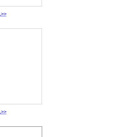
.>>
.>>