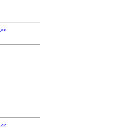
.>>
.>>