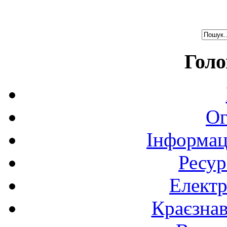
Голо
Ог
Інформац
Ресур
Електр
Краєзна