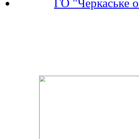
ГО "Черкаське о