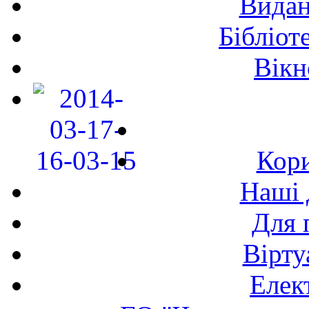
Видан
Бібліот
Вікн
Кори
Наші 
Для 
Вірту
Елек