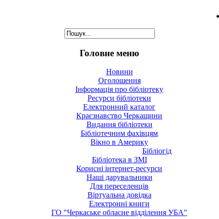
Головне меню
Новини
Оголошення
Інформація про бібліотеку
Ресурси бібліотеки
Електронний каталог
Краєзнавство Черкащини
Видання бібліотеки
Бібліотечним фахівцям
Вікно в Америку
Бібліогід
Бібліотека в ЗМІ
Корисні інтернет-ресурси
Наші дарувальники
Для переселенців
Віртуальна довідка
Електронні книги
ГО "Черкаське обласне відділення УБА"