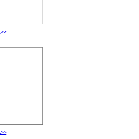
.>>
.>>