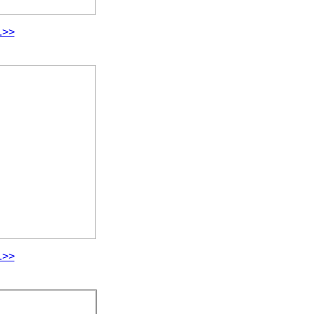
.>>
.>>