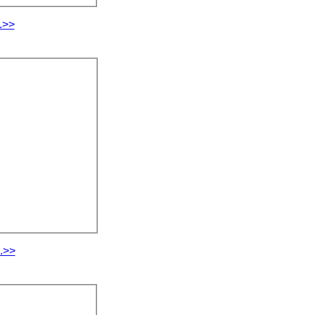
.>>
.>>