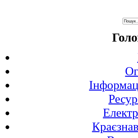
Голо
Ог
Інформац
Ресур
Електр
Краєзна