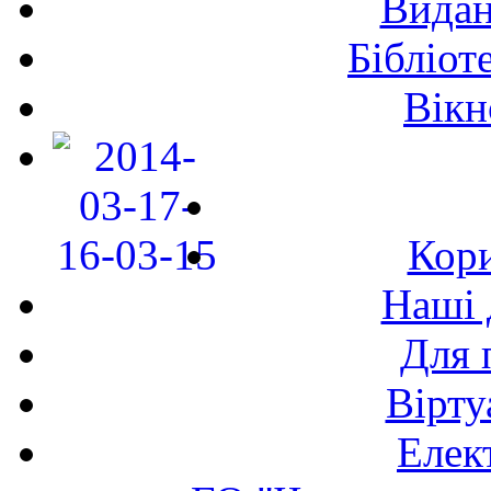
Видан
Бібліот
Вікн
Кори
Наші 
Для 
Вірту
Елек