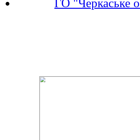
ГО "Черкаське о