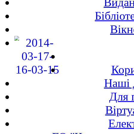
Видан
Бібліот
Вікн
Кори
Наші 
Для 
Вірту
Елек