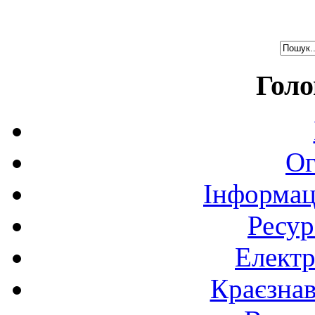
Голо
Ог
Інформац
Ресур
Електр
Краєзна