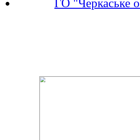
ГО "Черкаське о