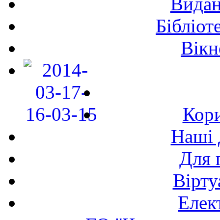
Видан
Бібліот
Вікн
Кори
Наші 
Для 
Вірту
Елек