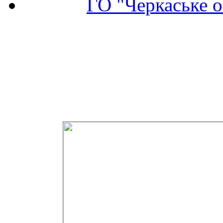
ГО "Черкаське о