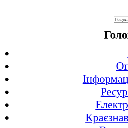
Голо
Ог
Інформац
Ресур
Електр
Краєзна