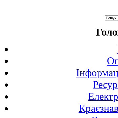
Голо
Ог
Інформац
Ресур
Електр
Краєзна