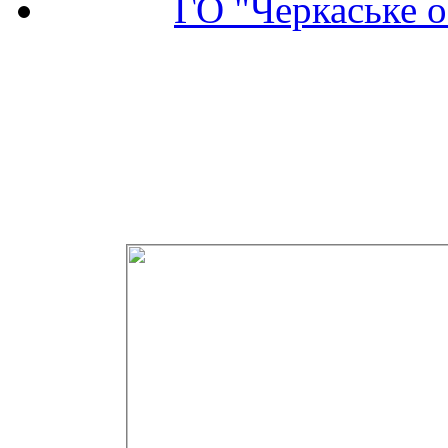
ГО "Черкаське о