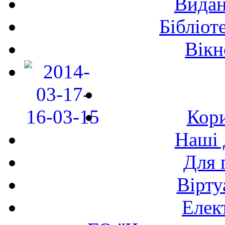
Видан
Бібліот
Вікн
Кори
Наші 
Для 
Вірту
Елек