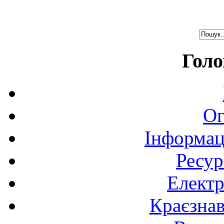
Голо
Ог
Інформац
Ресур
Електр
Краєзна