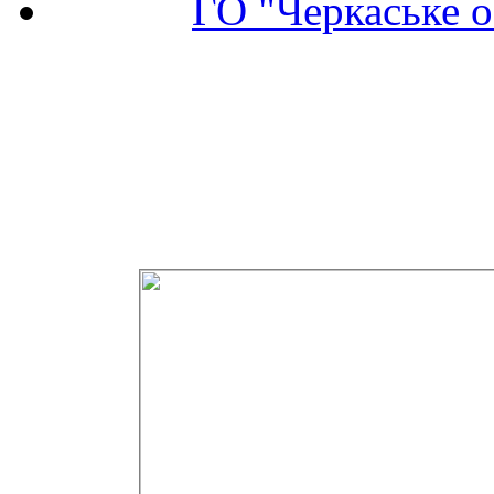
ГО "Черкаське о