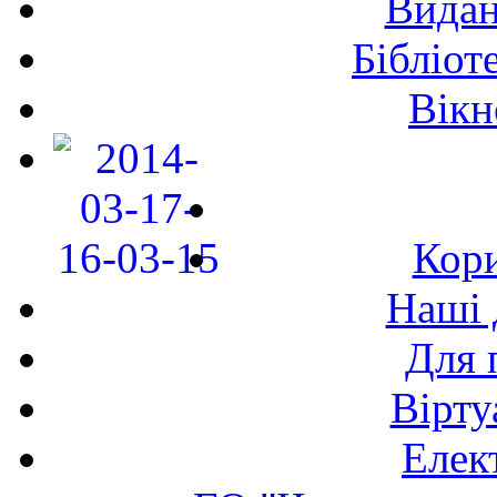
Видан
Бібліот
Вікн
Кори
Наші 
Для 
Вірту
Елек