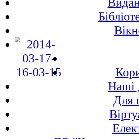
Видан
Бібліот
Вікн
Кори
Наші 
Для 
Вірту
Елек