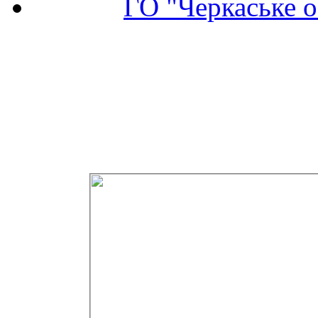
ГО "Черкаське о