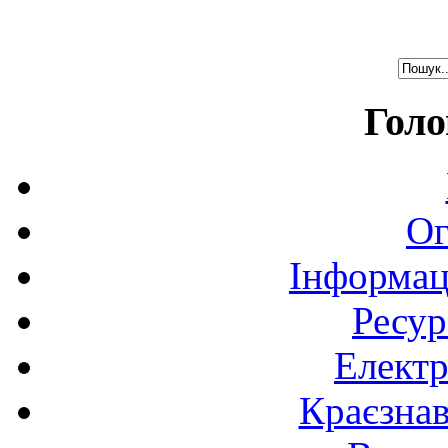
Голо
Ог
Інформац
Ресур
Електр
Краєзна