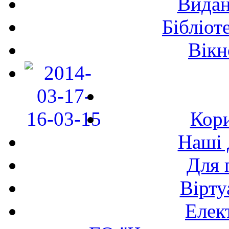
Видан
Бібліот
Вікн
Кори
Наші 
Для 
Вірту
Елек