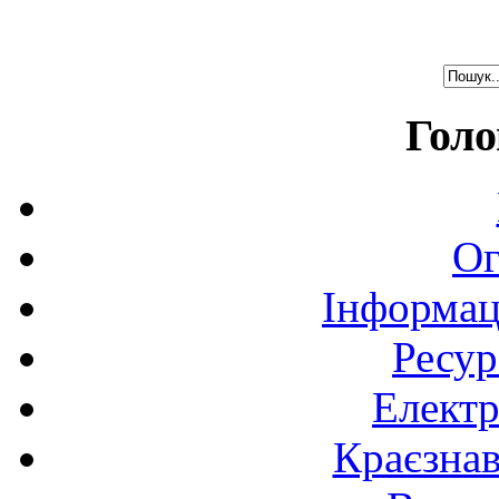
Голо
Ог
Інформац
Ресур
Електр
Краєзна