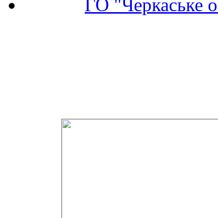
ГО "Черкаське о