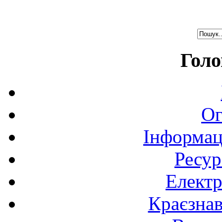
Голо
Ог
Інформац
Ресур
Електр
Краєзна