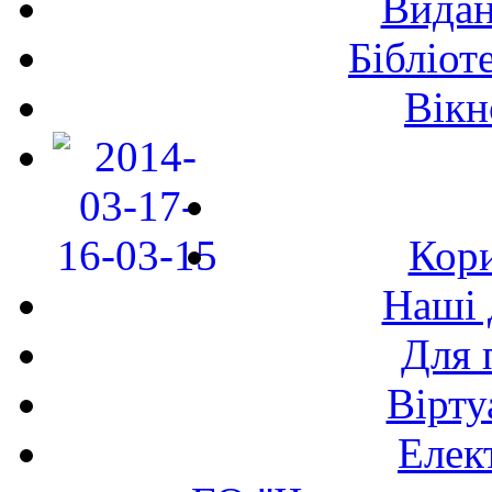
Видан
Бібліот
Вікн
Кори
Наші 
Для 
Вірту
Елек