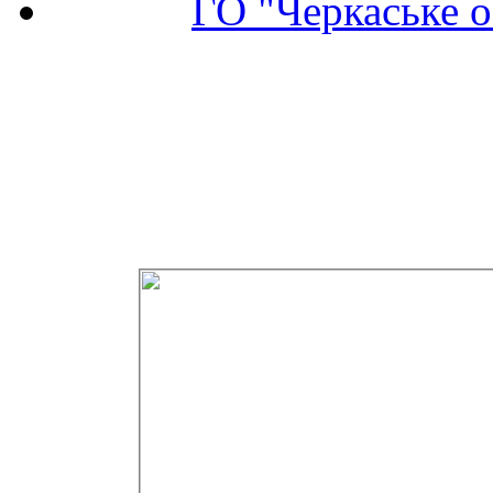
ГО "Черкаське о