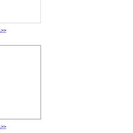
.>>
.>>