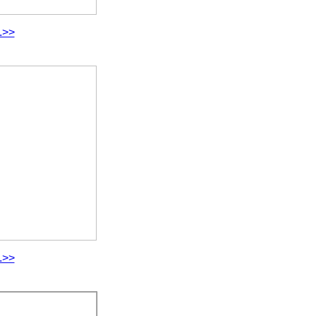
.>>
.>>