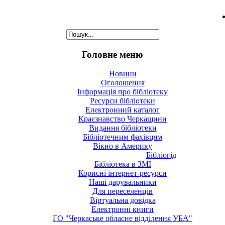
Головне меню
Новини
Оголошення
Інформація про бібліотеку
Ресурси бібліотеки
Електронний каталог
Краєзнавство Черкащини
Видання бібліотеки
Бібліотечним фахівцям
Вікно в Америку
Бібліогід
Бібліотека в ЗМІ
Корисні інтернет-ресурси
Наші дарувальники
Для переселенців
Віртуальна довідка
Електронні книги
ГО "Черкаське обласне відділення УБА"