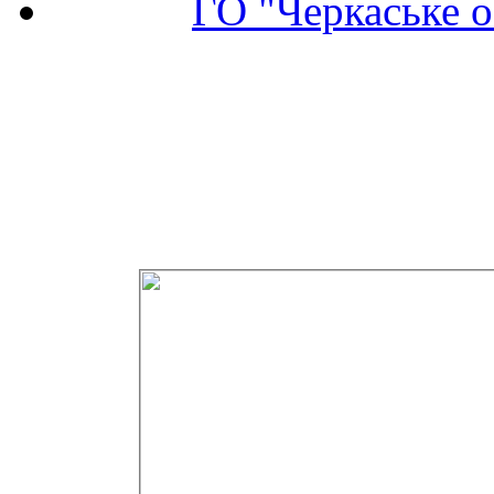
ГО "Черкаське о