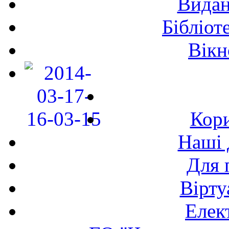
Видан
Бібліот
Вікн
Кори
Наші 
Для 
Вірту
Елек