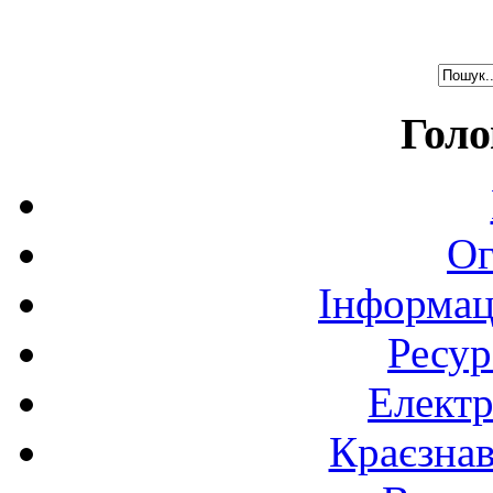
Голо
Ог
Інформац
Ресур
Електр
Краєзна