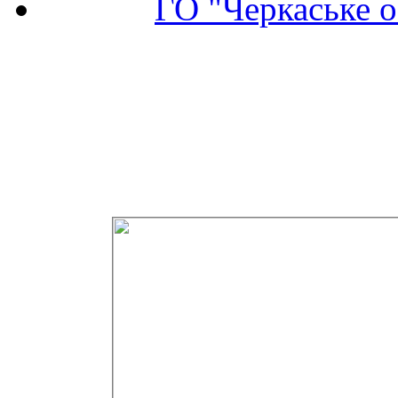
ГО "Черкаське о