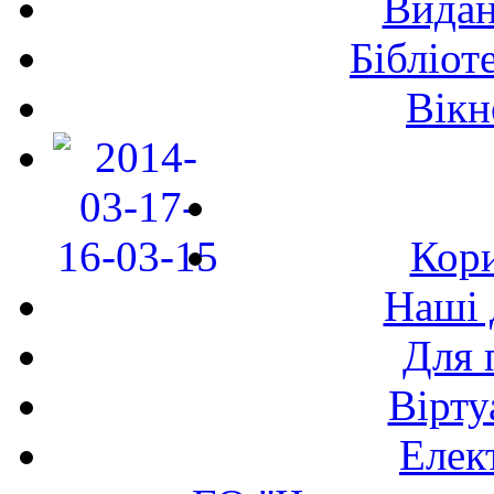
Видан
Бібліот
Вікн
Кори
Наші 
Для 
Вірту
Елек