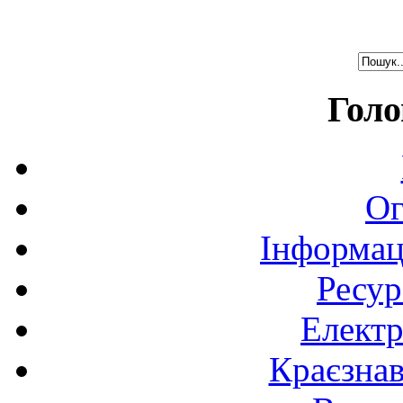
Голо
Ог
Інформац
Ресур
Електр
Краєзна