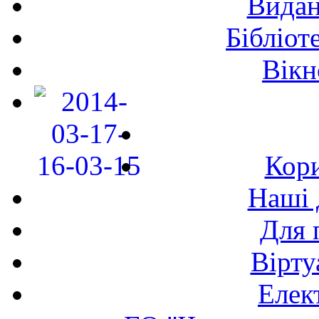
Видан
Бібліот
Вікн
Кори
Наші 
Для 
Вірту
Елек