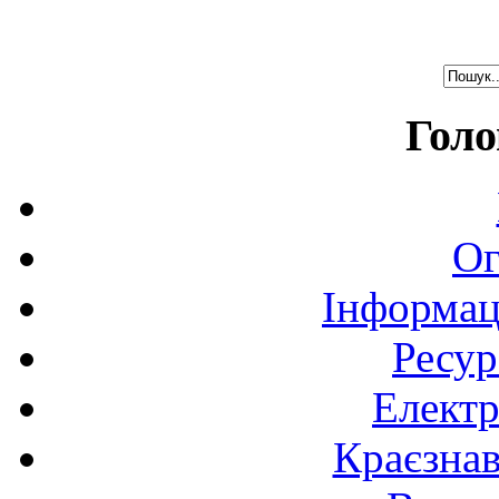
Голо
Ог
Інформац
Ресур
Електр
Краєзна