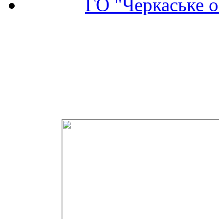
ГО "Черкаське о