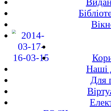
Видан
Бібліот
Вікн
Кори
Наші 
Для 
Вірту
Елек