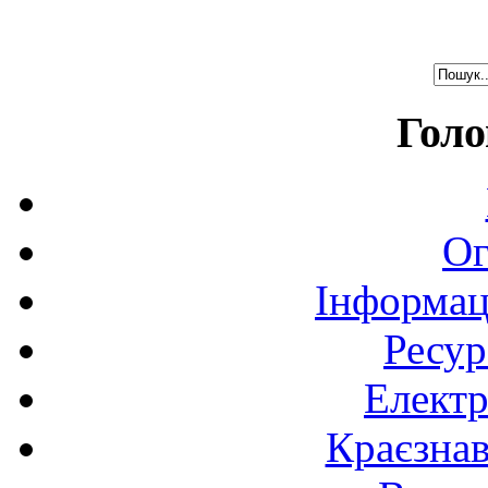
Голо
Ог
Інформац
Ресур
Електр
Краєзна