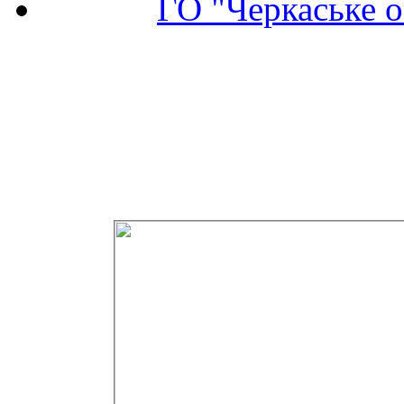
ГО "Черкаське о