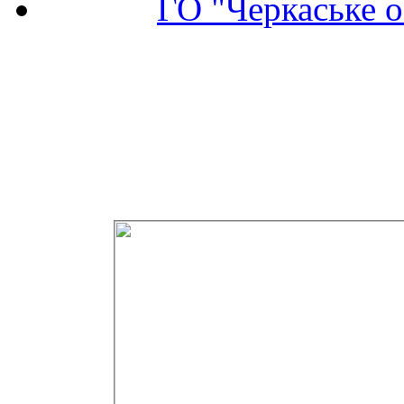
ГО "Черкаське о