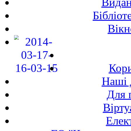
Видан
Бібліот
Вікн
Кори
Наші 
Для 
Вірту
Елек