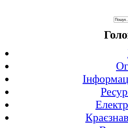
Голо
Ог
Інформац
Ресур
Електр
Краєзна