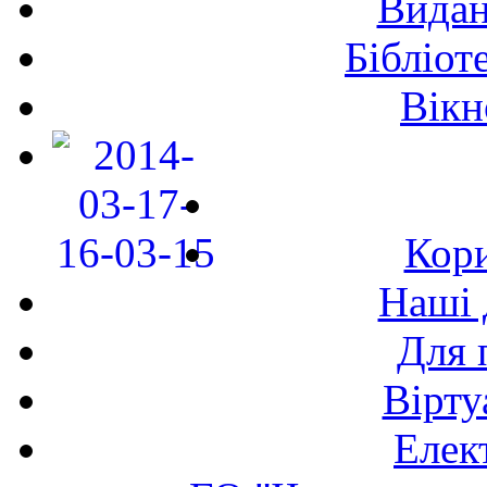
Видан
Бібліот
Вікн
Кори
Наші 
Для 
Вірту
Елек