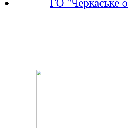
ГО "Черкаське о