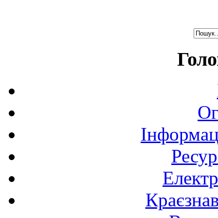
Голо
Ог
Інформац
Ресур
Електр
Краєзна