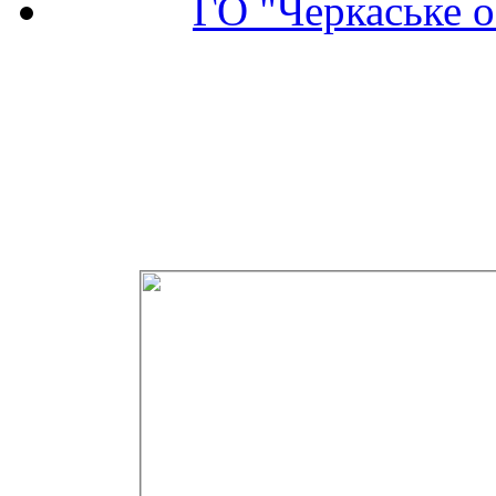
ГО "Черкаське о