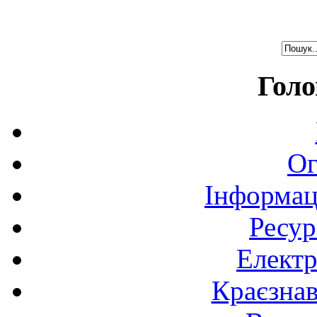
Голо
Ог
Інформац
Ресур
Електр
Краєзна