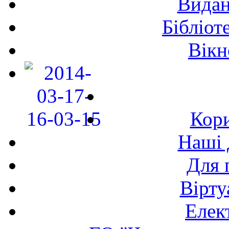
Видан
Бібліот
Вікн
Кори
Наші 
Для 
Вірту
Елек