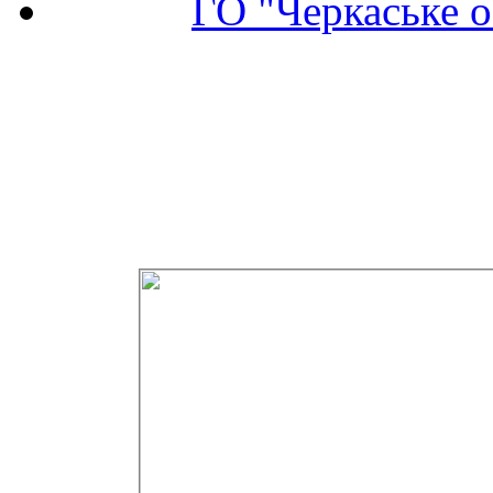
ГО "Черкаське о