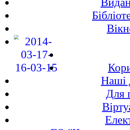
Видан
Бібліот
Вікн
Кори
Наші 
Для 
Вірту
Елек