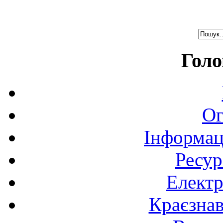
Голо
Ог
Інформац
Ресур
Електр
Краєзна