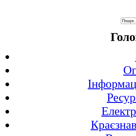
Голо
Ог
Інформац
Ресур
Електр
Краєзна