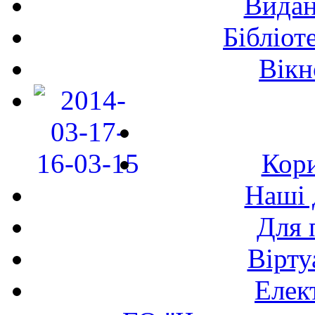
Видан
Бібліот
Вікн
Кори
Наші 
Для 
Вірту
Елек