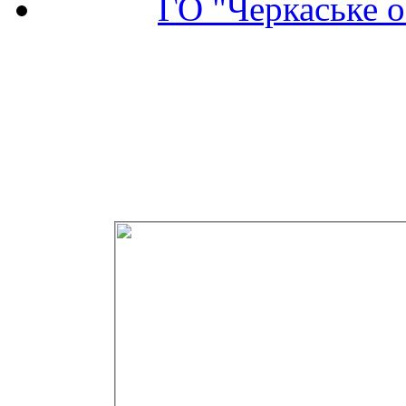
ГО "Черкаське о