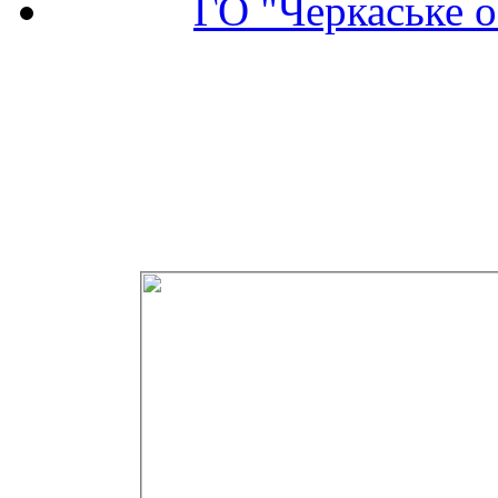
ГО "Черкаське о