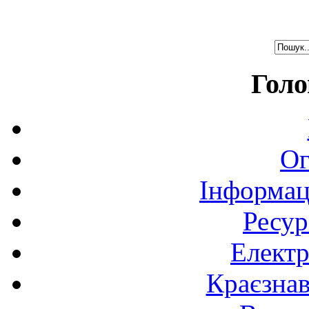
Голо
Ог
Інформац
Ресур
Електр
Краєзна