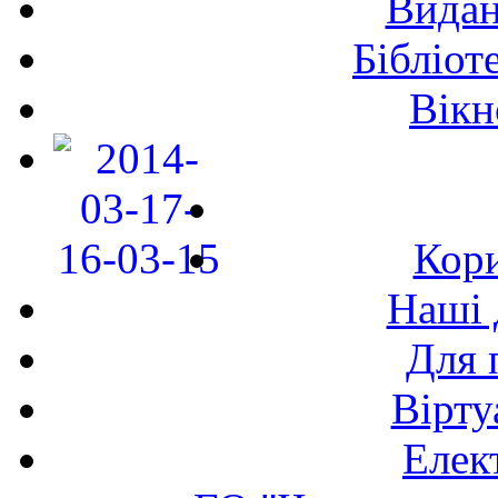
Видан
Бібліот
Вікн
Кори
Наші 
Для 
Вірту
Елек