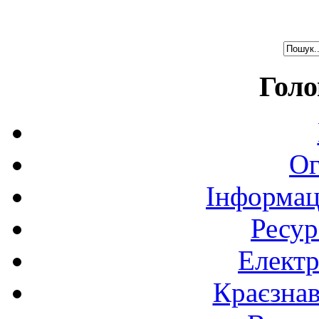
Голо
Ог
Інформац
Ресур
Електр
Краєзна