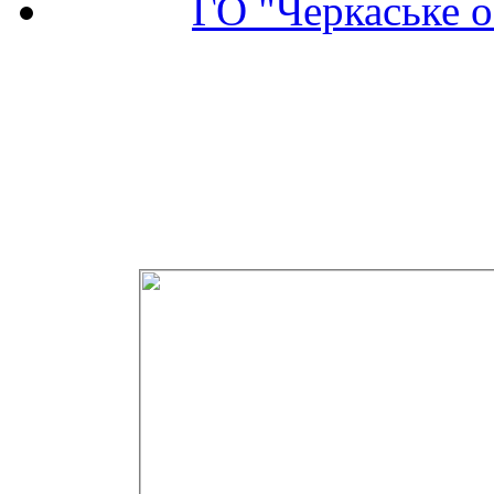
ГО "Черкаське о