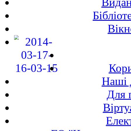
Видан
Бібліот
Вікн
Кори
Наші 
Для 
Вірту
Елек