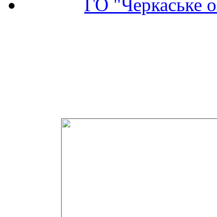
ГО "Черкаське о