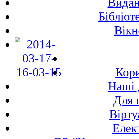
Видан
Бібліот
Вікн
Кори
Наші 
Для 
Вірту
Елек