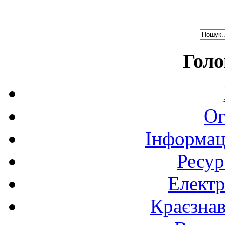
Голо
Ог
Інформац
Ресур
Електр
Краєзна