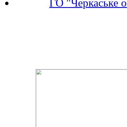
ГО "Черкаське о