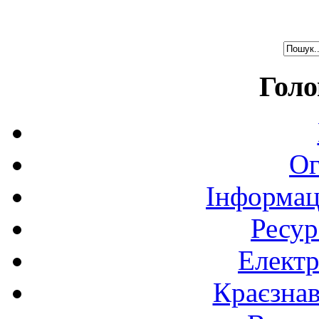
Голо
Ог
Інформац
Ресур
Електр
Краєзна