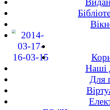
Видан
Бібліот
Вікн
Кори
Наші 
Для 
Вірту
Елек