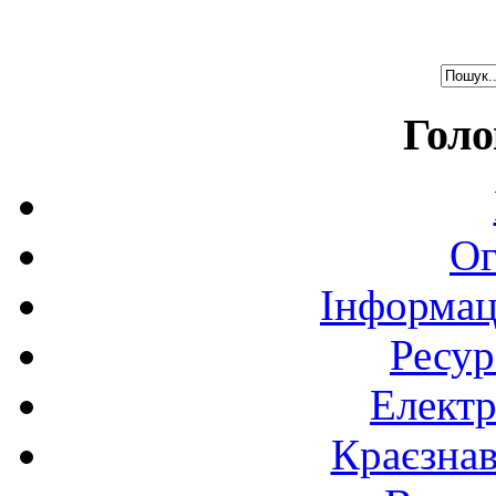
Голо
Ог
Інформац
Ресур
Електр
Краєзна