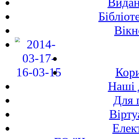
Видан
Бібліот
Вікн
Кори
Наші 
Для 
Вірту
Елек