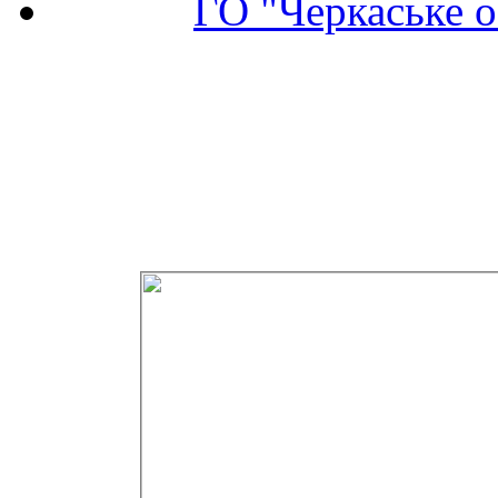
ГО "Черкаське о