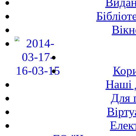
Видан
Бібліот
Вікн
Кори
Наші 
Для 
Вірту
Елек