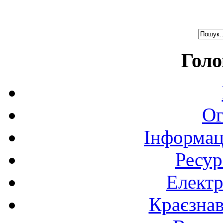
Голо
Ог
Інформац
Ресур
Електр
Краєзна