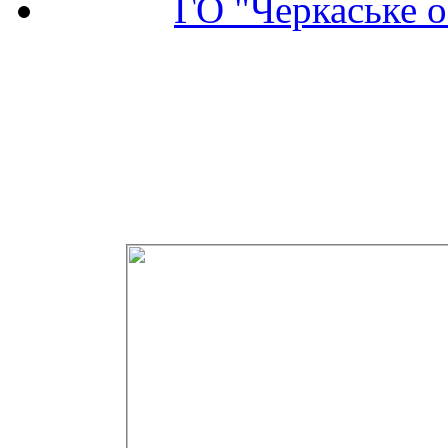
ГО "Черкаське о