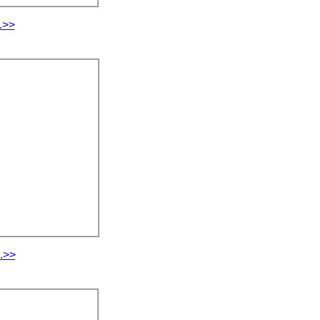
.>>
.>>