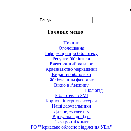
Головне меню
Новини
Оголошення
Інформація про бібліотеку
Ресурси бібліотеки
Електронний каталог
Краєзнавство Черкащини
Видання бібліотеки
Бібліотечним фахівцям
Вікно в Америку
Бібліогід
Бібліотека в ЗМІ
Корисні інтернет-ресурси
Наші дарувальники
Для переселенців
Віртуальна довідка
Електронні книги
ГО "Черкаське обласне відділення УБА"