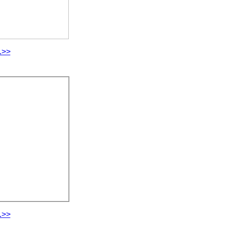
.>>
.>>