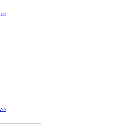
.>>
.>>