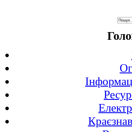
Голо
Ог
Інформац
Ресур
Електр
Краєзна