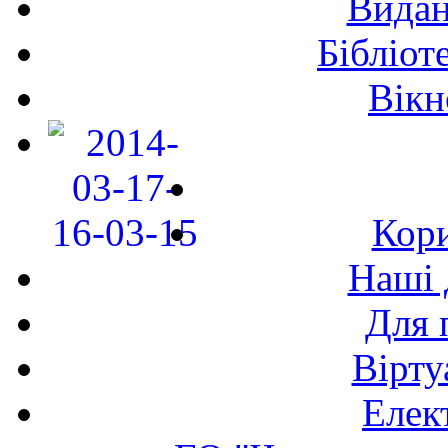
Видан
Бібліот
Вікн
Кори
Наші 
Для 
Вірту
Елек