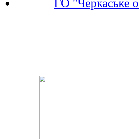
ГО "Черкаське о