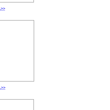
.>>
.>>