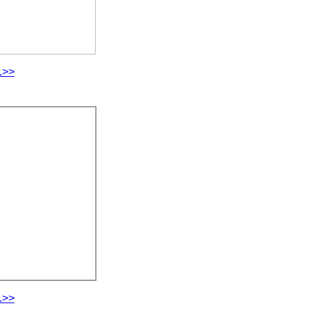
.>>
.>>