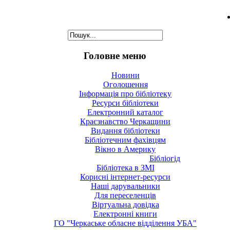
Головне меню
Новини
Оголошення
Інформація про бібліотеку
Ресурси бібліотеки
Електронний каталог
Краєзнавство Черкащини
Видання бібліотеки
Бібліотечним фахівцям
Вікно в Америку
Бібліогід
Бібліотека в ЗМІ
Корисні інтернет-ресурси
Наші дарувальники
Для переселенців
Віртуальна довідка
Електронні книги
ГО "Черкаське обласне відділення УБА"