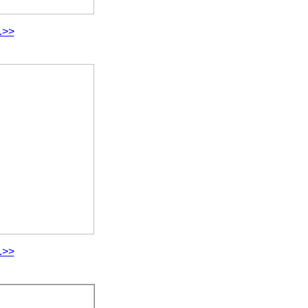
.>>
.>>